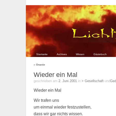
Startseite
Archives
Wissen
Gästebuch
«
Onanie
Wieder ein Mal
geschrieben am
2. Juni 2001
in
> Gesellschaft
und
Ged
Wieder ein Mal
Wir trafen uns
um einmal wieder festzustellen,
dass wir gar nichts wissen.