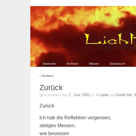
Startseite
Archives
Wissen
Gästebuch
«
Einfach
Zurück
geschrieben am
2. Juni 2001
in
> Liebe
und
Gedichte
.
Zurück
Ich hab die Reflektion vergessen,
stetiges Messen,
wie besessen