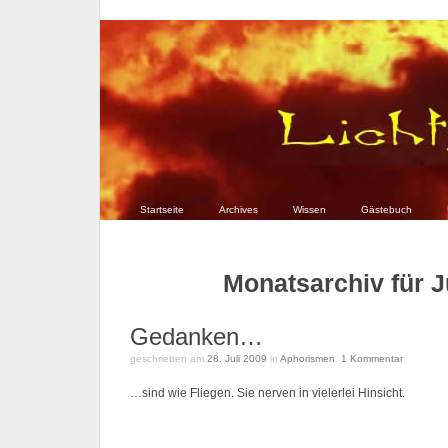
Startseite
Archives
Wissen
Gästebuch
Monatsarchiv für J
Gedanken…
geschrieben am
28. Juli 2009
in
Aphorismen
.
1
Kommentar
…sind wie Fliegen. Sie nerven in vielerlei Hinsicht.