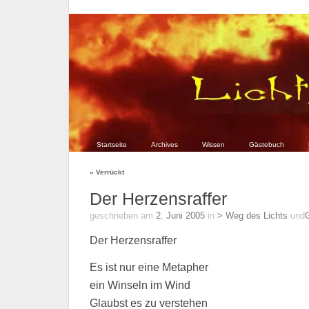
Startseite
Archives
Wissen
Gästebuch
«
Verrückt
Der Herzensraffer
geschrieben am
2. Juni 2005
in
> Weg des Lichts
und
Der Herzensraffer
Es ist nur eine Metapher
ein Winseln im Wind
Glaubst es zu verstehen