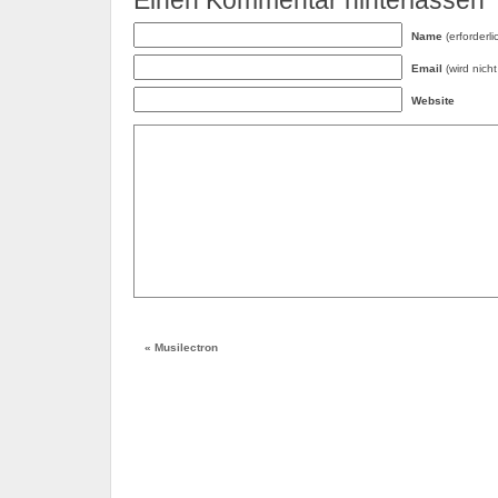
Einen Kommentar hinterlassen
Name
(erforderli
Email
(wird nicht 
Website
«
Musilectron