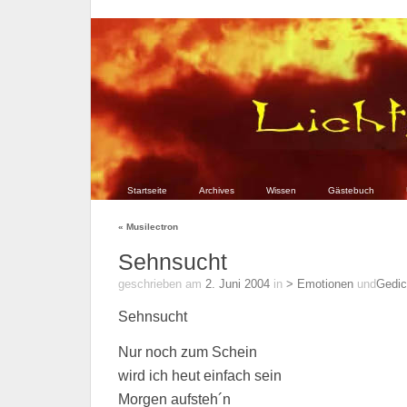
Startseite
Archives
Wissen
Gästebuch
«
Musilectron
Sehnsucht
geschrieben am
2. Juni 2004
in
> Emotionen
und
Gedic
Sehnsucht
Nur noch zum Schein
wird ich heut einfach sein
Morgen aufsteh´n