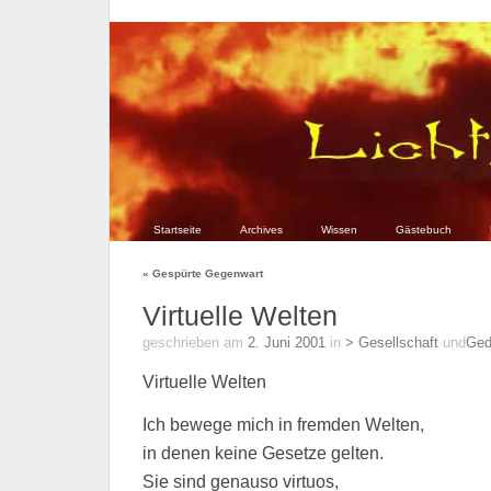
Startseite
Archives
Wissen
Gästebuch
«
Gespürte Gegenwart
Virtuelle Welten
geschrieben am
2. Juni 2001
in
> Gesellschaft
und
Ged
Virtuelle Welten
Ich bewege mich in fremden Welten,
in denen keine Gesetze gelten.
Sie sind genauso virtuos,