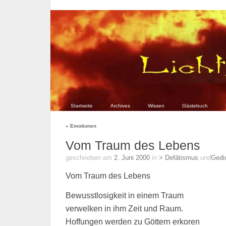
Startseite
Archives
Wissen
Gästebuch
«
Emotionen
Vom Traum des Lebens
geschrieben am
2. Juni 2000
in
> Defätismus
und
Gedi
Vom Traum des Lebens
Bewusstlosigkeit in einem Traum
verwelken in ihm Zeit und Raum.
Hoffungen werden zu Göttern erkoren