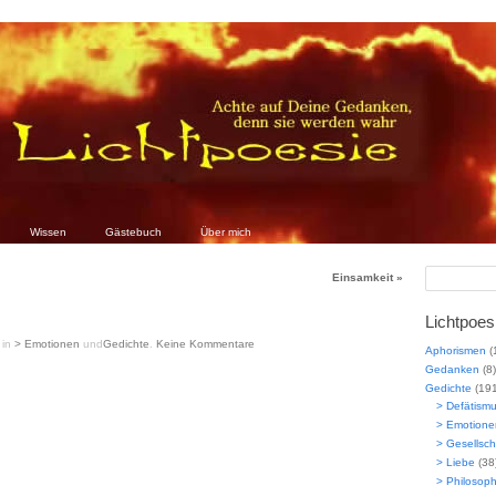
Wissen
Gästebuch
Über mich
Einsamkeit
»
Lichtpoes
in
> Emotionen
und
Gedichte
.
Keine
Kommentare
Aphorismen
(
Gedanken
(8)
Gedichte
(191
> Defätism
> Emotione
> Gesellsch
> Liebe
(38
> Philosoph