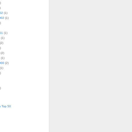
)
)
02
(1)
002
(1)
)
01
(1)
(1)
(2)
)
(2)
(1)
000
(2)
(1)
)
)
 Top 50
é