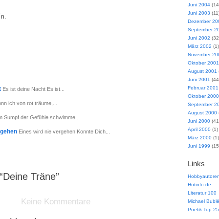
Juni 2004
(14
Juni 2003
(11
´n.
Dezember 20
September 2
Juni 2002
(32
März 2002
(1)
November 20
Oktober 2001
August 2001
Juni 2001
(44
Februar 2001
t
Es ist deine Nacht Es ist...
Oktober 2000
n ich von rot träume,...
September 2
August 2000
Im Sumpf der Gefühle schwimme...
Juni 2000
(41
April 2000
(1)
ergehen
Eines wird nie vergehen Konnte Dich...
März 2000
(1)
Juni 1999
(15
Links
“Deine Träne”
Hobbyautoren
Hutinfo.de
Literatur 100
Keine Kommentare
Michael Bubl
Poetik Top 25