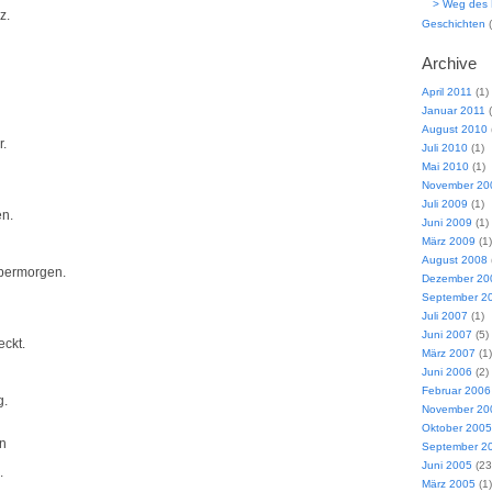
> Weg des 
z.
Geschichten
(
Archive
April 2011
(1)
Januar 2011
(
August 2010
r.
Juli 2010
(1)
Mai 2010
(1)
November 20
Juli 2009
(1)
en.
Juni 2009
(1)
März 2009
(1)
August 2008
übermorgen.
Dezember 20
September 2
Juli 2007
(1)
Juni 2007
(5)
eckt.
März 2007
(1)
Juni 2006
(2)
Februar 2006
g.
November 20
Oktober 2005
en
September 2
Juni 2005
(23
.
März 2005
(1)