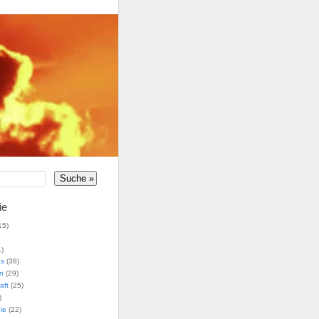
ie
15)
)
us
(38)
n
(29)
aft
(25)
)
ie
(22)