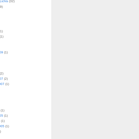
Lichts
(32)
9)
1)
(1)
09
(1)
(2)
07
(2)
007
(1)
(1)
05
(1)
(1)
005
(1)
)